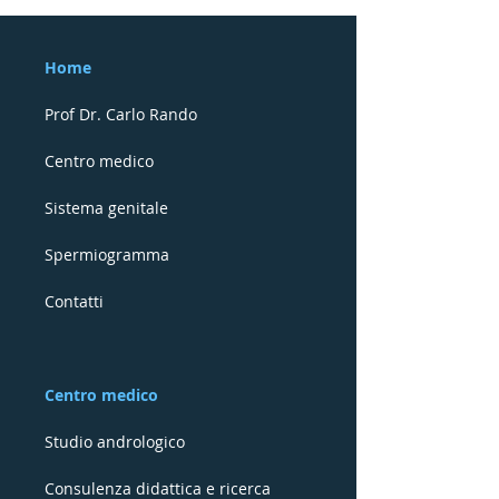
Andrologia: uso nelle
cura a Milano
malattie del pene
Home
Prof Dr. Carlo Rando
Centro medico
Sistema genitale
Spermiogramma
Contatti
Centro medico
Studio andrologico
Consulenza didattica e ricerca