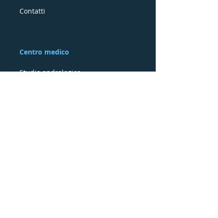
Contatti
Centro medico
Studio andrologico
Consulenza didattica e ricerca
Anatomia e Fisiologia
Il pene
Testicolo, funicolo spermatico, scroto
La prostata e le vescicole seminali
Rete neuro endocrina di controllo